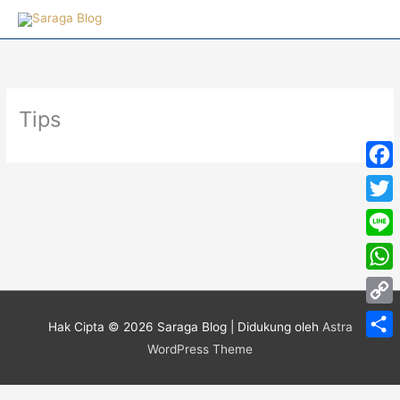
Lewati
ke
konten
Tips
Face
Twitt
Line
What
Copy
Hak Cipta © 2026
Saraga Blog
| Didukung oleh
Astra
Link
WordPress Theme
Share