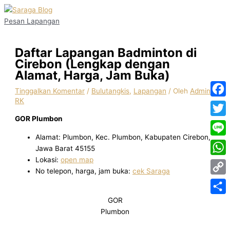
Lewati
Ketik
Name*
Email*
Situs
ke
di
Web
Pesan Lapangan
konten
sini..
Daftar Lapangan Badminton di
Cirebon (Lengkap dengan
Alamat, Harga, Jam Buka)
Tinggalkan Komentar
/
Bulutangkis
,
Lapangan
/ Oleh
Admin
RK
Face
GOR Plumbon
Twitt
Alamat: Plumbon, Kec. Plumbon, Kabupaten Cirebon,
Line
Jawa Barat 45155
Lokasi:
open map
What
No telepon, harga, jam buka:
cek Saraga
Copy
Link
GOR
Share
Plumbon