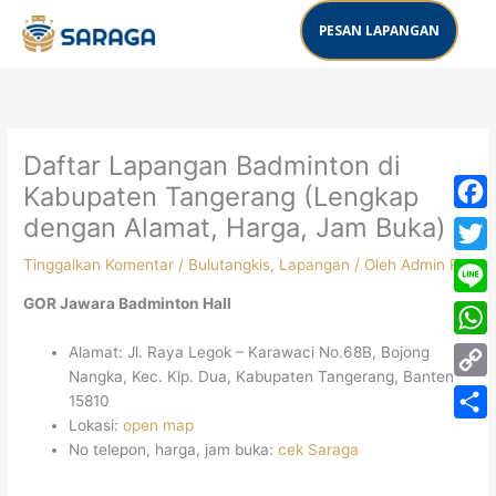
Lewati
PESAN LAPANGAN
ke
konten
Daftar Lapangan Badminton di
Kabupaten Tangerang (Lengkap
dengan Alamat, Harga, Jam Buka)
Face
Tinggalkan Komentar
/
Bulutangkis
,
Lapangan
/ Oleh
Admin RK
Twitt
GOR Jawara Badminton Hall
Line
What
Alamat: Jl. Raya Legok – Karawaci No.68B, Bojong
Nangka, Kec. Klp. Dua, Kabupaten Tangerang, Banten
Copy
15810
Lokasi:
open map
Link
Share
No telepon, harga, jam buka:
cek Saraga