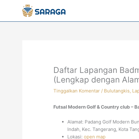
Lewati
ke
konten
Daftar Lapangan Badm
(Lengkap dengan Alam
Tinggalkan Komentar
/
Bulutangkis
,
La
Futsal Modern Golf & Country club – 
Alamat: Padang Golf Modern Bung
Indah, Kec. Tangerang, Kota Tan
Lokasi:
open map