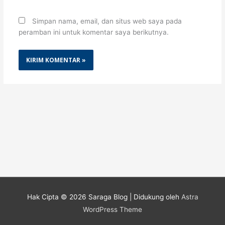
Simpan nama, email, dan situs web saya pada
peramban ini untuk komentar saya berikutnya.
Hak Cipta © 2026
Saraga Blog
| Didukung oleh
Astra
WordPress Theme