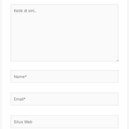
Ketik
di
sini..
Name*
Email*
Situs
Web