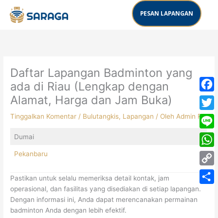
Lewati
PESAN LAPANGAN
ke
konten
Daftar Lapangan Badminton yang
ada di Riau (Lengkap dengan
Alamat, Harga dan Jam Buka)
Face
Tinggalkan Komentar
/
Bulutangkis
,
Lapangan
/ Oleh
Admin RK
Twitt
Line
Dumai
Pekanbaru
What
Copy
Pastikan untuk selalu memeriksa detail kontak, jam
Link
operasional, dan fasilitas yang disediakan di setiap lapangan.
Share
Dengan informasi ini, Anda dapat merencanakan permainan
badminton Anda dengan lebih efektif.