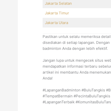
Jakarta Selatan
Jakarta Timur
Jakarta Utara
Pastikan untuk selalu memeriksa detail 
disediakan di setiap lapangan. Dengan
badminton Anda dengan lebih efektif.
Jangan lupa untuk mengecek situs web
mendapatkan informasi terbaru sebel
artikel ini membantu Anda menemukan
Anda!
#LapanganBadminton #BuluTangkis #Ba
#TempatBermain #PecintaBuluTangkis
#LapanganTerbaik #KomunitasBuluTan