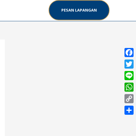
PESAN LAPANGAN
Face
Twitt
Line
What
Copy
Link
Shar