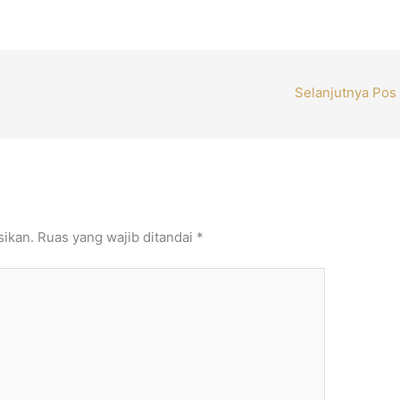
Selanjutnya Pos
sikan.
Ruas yang wajib ditandai
*