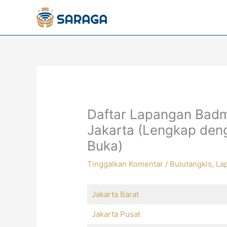
Lewati
ke
konten
Daftar Lapangan Badm
Jakarta (Lengkap den
Buka)
Tinggalkan Komentar
/
Bulutangkis
,
La
Jakarta Barat
Jakarta Pusat