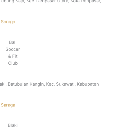
, Ubung Kaja, Kec. Denpasar Utara, Kota Denpasar,
 Saraga
Bali
Soccer
& Fit
Club
aki, Batubulan Kangin, Kec. Sukawati, Kabupaten
 Saraga
Blaki