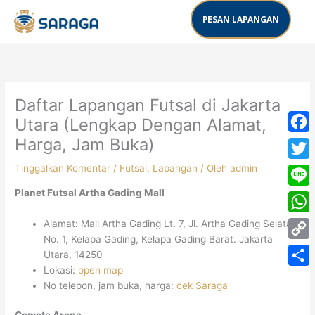
Lewati
PESAN LAPANGAN
ke
konten
Daftar Lapangan Futsal di Jakarta
Utara (Lengkap Dengan Alamat,
Harga, Jam Buka)
Face
Tinggalkan Komentar
/
Futsal
,
Lapangan
/ Oleh
admin
Twitt
Planet Futsal Artha Gading Mall
Line
What
Alamat: Mall Artha Gading Lt. 7, Jl. Artha Gading Selatan
No. 1, Kelapa Gading, Kelapa Gading Barat. Jakarta
Copy
Utara, 14250
Lokasi:
open map
Link
Share
No telepon, jam buka, harga:
cek Saraga