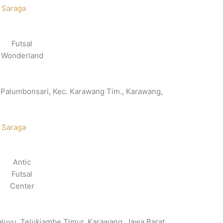
 Saraga
Futsal
Wonderland
, Palumbonsari, Kec. Karawang Tim., Karawang,
 Saraga
Antic
Futsal
Center
kaluyu, Telukjambe Timur, Karawang, Jawa Barat