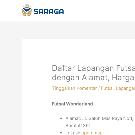
Lewati
ke
konten
Daftar Lapangan Futs
dengan Alamat, Harga
Tinggalkan Komentar
/
Futsal
,
Lapanga
Futsal Wonderland
Alamat: Jl. Galuh Mas Raya No.1
Barat 41361
Lokasi:
open map