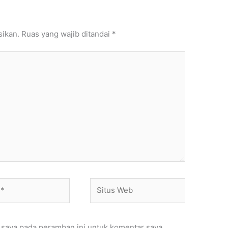
sikan.
Ruas yang wajib ditandai
*
Situs
Web
 saya pada peramban ini untuk komentar saya