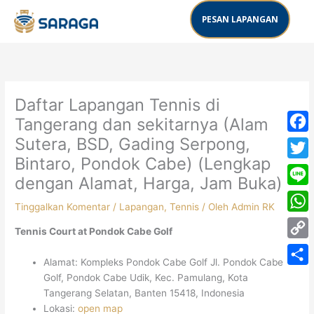
Lewati
PESAN LAPANGAN
ke
konten
Daftar Lapangan Tennis di
Tangerang dan sekitarnya (Alam
Sutera, BSD, Gading Serpong,
Face
Bintaro, Pondok Cabe) (Lengkap
Twitt
dengan Alamat, Harga, Jam Buka)
Line
Tinggalkan Komentar
/
Lapangan
,
Tennis
/ Oleh
Admin RK
What
Tennis Court at Pondok Cabe Golf
Copy
Alamat: Kompleks Pondok Cabe Golf Jl. Pondok Cabe
Link
Share
Golf, Pondok Cabe Udik, Kec. Pamulang, Kota
Tangerang Selatan, Banten 15418, Indonesia
Lokasi:
open map