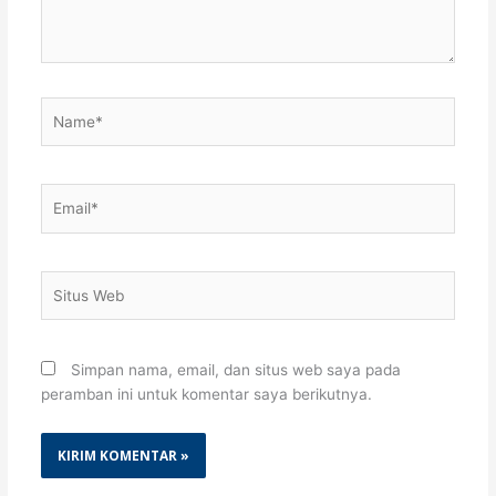
Name*
Email*
Situs
Web
Simpan nama, email, dan situs web saya pada
peramban ini untuk komentar saya berikutnya.