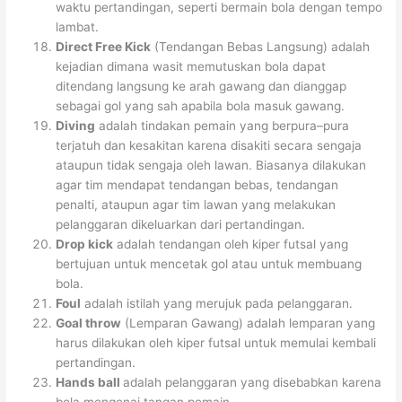
waktu pertandingan, seperti bermain bola dengan tempo
lambat.
Direct Free Kick
(Tendangan Bebas Langsung) adalah
kejadian dimana wasit memutuskan bola dapat
ditendang langsung ke arah gawang dan dianggap
sebagai gol yang sah apabila bola masuk gawang.
Diving
adalah tindakan pemain yang berpura–pura
terjatuh dan kesakitan karena disakiti secara sengaja
ataupun tidak sengaja oleh lawan. Biasanya dilakukan
agar tim mendapat tendangan bebas, tendangan
penalti, ataupun agar tim lawan yang melakukan
pelanggaran dikeluarkan dari pertandingan.
Drop kick
adalah tendangan oleh kiper futsal yang
bertujuan untuk mencetak gol atau untuk membuang
bola.
Foul
adalah istilah yang merujuk pada pelanggaran.
Goal throw
(Lemparan Gawang) adalah lemparan yang
harus dilakukan oleh kiper futsal untuk memulai kembali
pertandingan.
Hands ball
adalah pelanggaran yang disebabkan karena
bola mengenai tangan pemain.