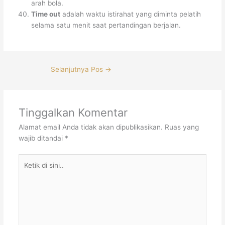
arah bola.
Time out
adalah waktu istirahat yang diminta pelatih
selama satu menit saat pertandingan berjalan.
Selanjutnya Pos
→
Tinggalkan Komentar
Alamat email Anda tidak akan dipublikasikan.
Ruas yang
wajib ditandai
*
Ketik
di
sini..