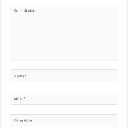
Ketik
di
sini..
Name*
Email*
Situs
Web