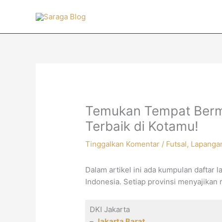
Lewati
ke
konten
Temukan Tempat Berm
Terbaik di Kotamu!
Tinggalkan Komentar
/
Futsal
,
Lapanga
Dalam artikel ini ada kumpulan daftar l
Indonesia. Setiap provinsi menyajikan r
DKI Jakarta
–
Jakarta Barat