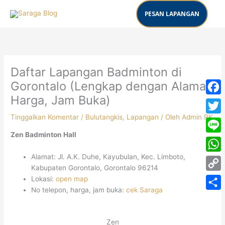
Lewati
PESAN LAPANGAN
ke
konten
Daftar Lapangan Badminton di
Gorontalo (Lengkap dengan Alamat,
Harga, Jam Buka)
Face
Tinggalkan Komentar
/
Bulutangkis
,
Lapangan
/ Oleh
Admin RK
Twitt
Zen Badminton Hall
Line
Alamat: Jl. A.K. Duhe, Kayubulan, Kec. Limboto,
What
Kabupaten Gorontalo, Gorontalo 96214
Copy
Lokasi:
open map
No telepon, harga, jam buka:
cek Saraga
Link
Share
Zen