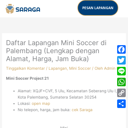
Lewati
PESAN LAPANGAN
ke
konten
Daftar Lapangan Mini Soccer di
Palembang (Lengkap dengan
Alamat, Harga, Jam Buka)
Face
Tinggalkan Komentar
/
Lapangan
,
Mini Soccer
/ Oleh
Admin RK
Twitt
Mini Soccer Project 21
Line
What
Alamat: XQJF+CVF, 5 Ulu, Kecamatan Seberang Ulu I,
Kota Palembang, Sumatera Selatan 30254
Copy
Lokasi:
open map
No telepon, harga, jam buka:
cek Saraga
Link
Share